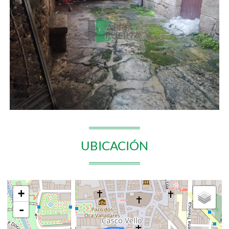
UBICACIÓN
+
-