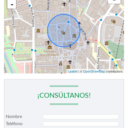
-
Leaflet
| ©
OpenStreetMap
contributors
¡CONSÚLTANOS!
Nombre
Teléfono